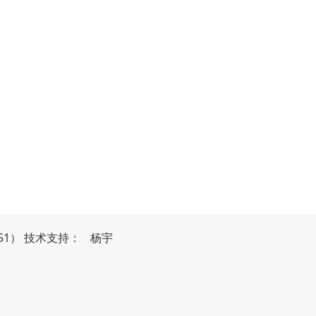
51）
技
术
支
持
：
杨宇