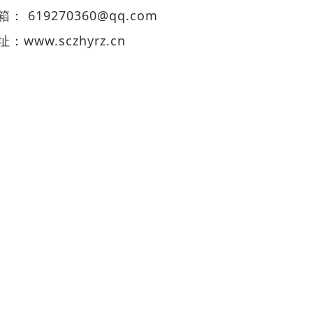
箱： 619270360@qq.com
址：
www.sczhyrz.cn