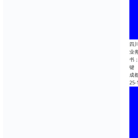
四
业
书
键
成
25-