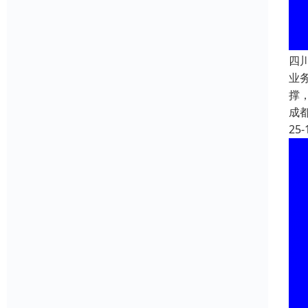
四
业
撑
成
25-