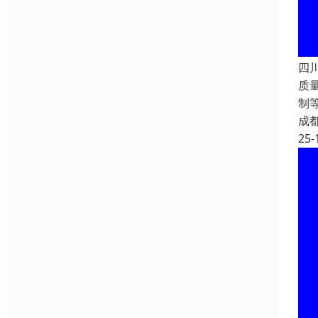
四
质
制
成
25-