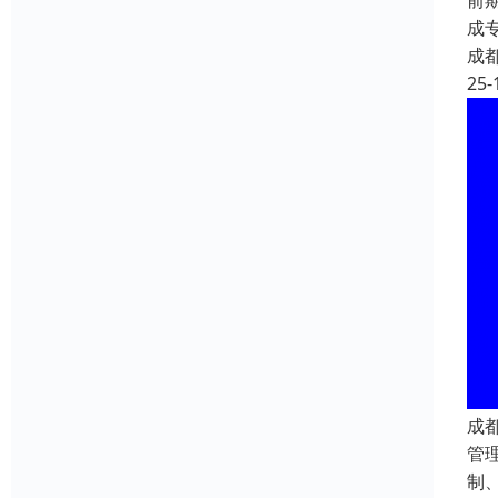
前
成
成
25-
成
管
制