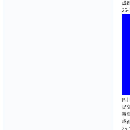
成
25-
四川
提
审
成
25-