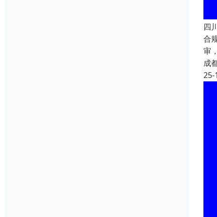
四
合
审，
成
25-