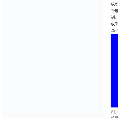
成都
管
制
成
25-
四