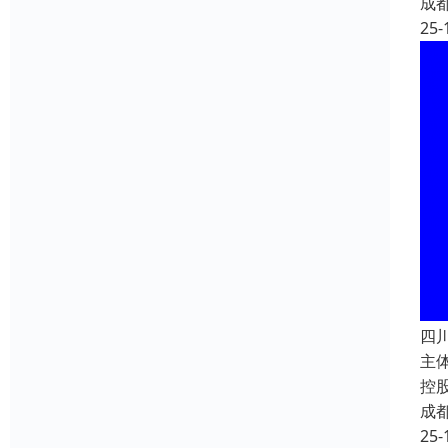
成
25-
四
主
控
成
25-