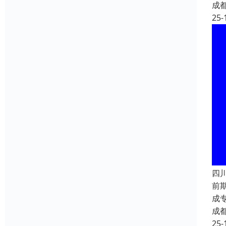
成
25-
四
前
成
成
25-