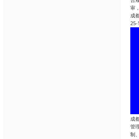
合
审，
成
25-
成都
管
制