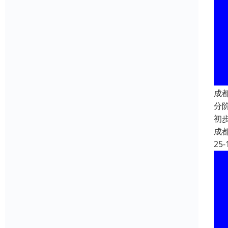
成
分
初
成
25-