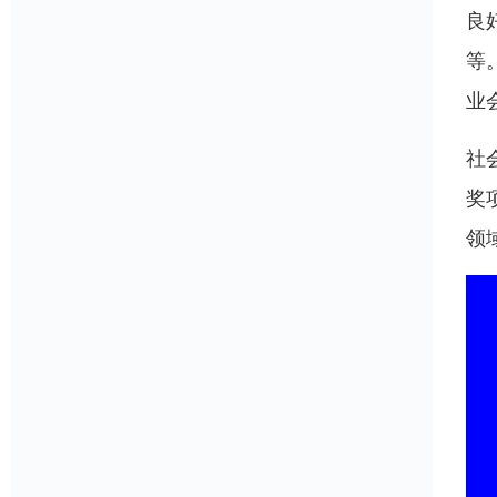
良
等
业
社
奖
领