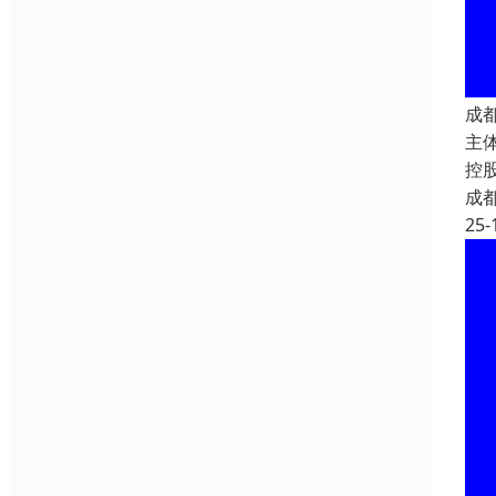
成
主
控
成
25-