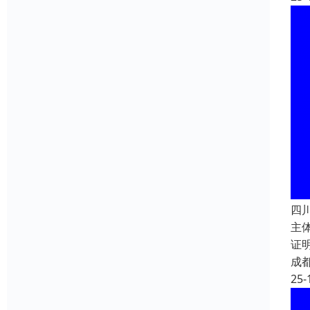
四
主
证
成
25-